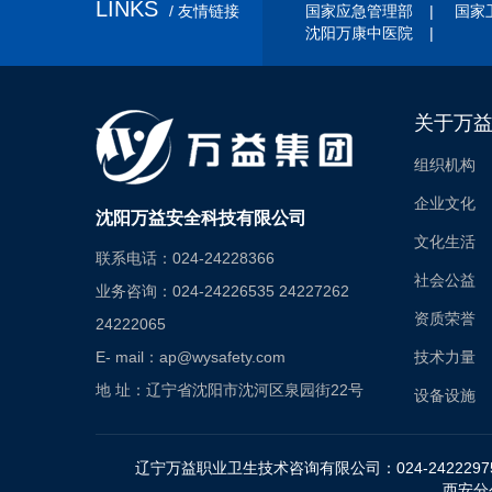
LINKS
/ 友情链接
国家应急管理部
|
国家
沈阳万康中医院
|
关于万
组织机构
企业文化
沈阳万益安全科技有限公司
文化生活
联系电话：024-24228366
社会公益
业务咨询：024-24226535 24227262
资质荣誉
24222065
E- mail：ap@wysafety.com
技术力量
地 址：辽宁省沈阳市沈河区泉园街22号
设备设施
辽宁万益职业卫生技术咨询有限公司：024-24222975
西安分公