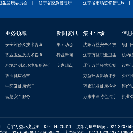
卫生健康委员会
|
辽宁省应急管理厅
|
辽宁省市场监督管理局
|
益
业务领域
新闻资讯
集团业绩
信息
安全评价及技术咨询
集团动态
沈阳万益安全科技
项目
职业卫生及技术咨询
行业新闻
辽宁万益职业卫生
机构
环境监测及环境影响评价
专家观点
辽宁万益环境监测
设备
职业健康检查
万益环境影响评价
公正
中医及健康管理
万康职业健康检查
评价
智慧安全服务
万康中医特色治疗
执业
 辽宁万益环境监测：024-84825311 沈阳万康中医院：024-2292
司：029-65656517 65656579 大连分公司：0411-82284327 138042