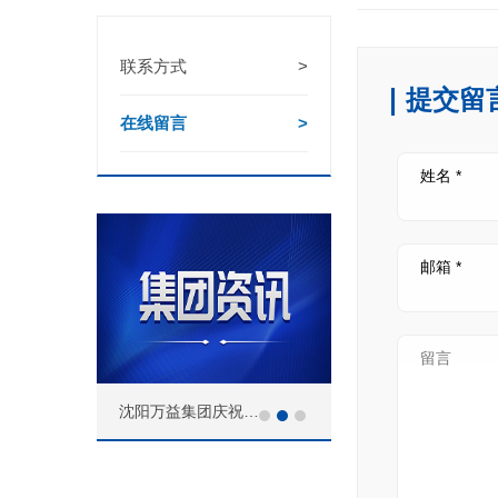
联系方式
>
提交留
在线留言
>
姓名 *
邮箱 *
心 奉献显担当——万益集团党员踊跃参加无偿献血活动
沈阳万益集团庆祝中国共产党成立105周年 暨优秀党员、优秀党务工作者表彰大会
沈阳万康中医院赴辽宁中医药大学附属医院学习互联网医院建设工作