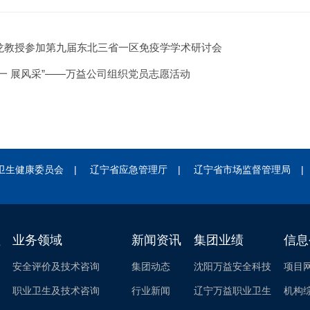
龙教授参加第九届东北三省一区免疫学学术研讨会
五一 展风采”——万益公司组织党员志愿活动
卫生健康委员会
|
辽宁省应急管理厅
|
辽宁省市场监督管理局
|
益
业务领域
新闻资讯
集团业绩
信息
安全评价及技术咨询
集团动态
沈阳万益安全科技
项目
职业卫生及技术咨询
行业新闻
辽宁万益职业卫生
机构