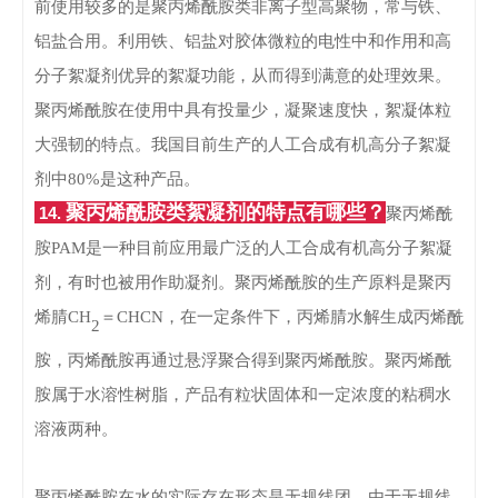
前使用较多的是聚丙烯酰胺类非离子型高聚物，常与铁、
铝盐合用。利用铁、铝盐对胶体微粒的电性中和作用和高
分子絮凝剂优异的絮凝功能，从而得到满意的处理效果。
聚丙烯酰胺在使用中具有投量少，凝聚速度快，絮凝体粒
大强韧的特点。我国目前生产的人工合成有机高分子絮凝
剂中80%是这种产品。
聚丙烯酰胺类絮凝剂的特点有哪些？
14.
聚丙烯酰
胺
PAM是一种目前应用最广泛的人工合成有机高分子絮凝
剂，有时也被用作助凝剂。聚丙烯酰胺的生产原料是聚丙
烯腈CH
＝
CHCN，在一定条件下，丙烯腈水解生成丙烯酰
2
胺，丙烯酰胺再通过悬浮聚合得到聚丙烯酰胺。聚丙烯酰
胺属于水溶性树脂，产品有粒状固体和一定浓度的粘稠水
溶液两种。
聚丙烯酰胺在水的实际存在形态是无规线团，由于无规线