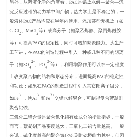
另外，从溶液化学的角度看，
PAC是铝盐水解—聚合—沉
淀反应过程的动力学中间产物，热力学上是不稳定的，一
般液体PAC产品均应在半年内使用。添加某些无机盐（如
CaCl
、
MnCl
等）或高分子（如聚乙烯醇、聚丙烯酰胺
2
2
等）可提高
PAC的稳定性，同时可增加凝聚能力。从生产
工艺讲，在PAC的制造过程中引入一种或几种不同的阴离
2-
3-
子（如SO
、
PO
等），利用增聚作用可以在一定程度
4
4
上改变聚合物的结构和形态分布，进而提高
PAC的稳定性
和功效；如果在PAC的制造过程中引入其它阳离子组分，
3+
3+
3+
如Fe
，使
Al
和
Fe
交错水解聚合，可制得复合絮凝剂
聚合铝铁。
三氧化二铝含量是聚合氯化铝
有效成分的衡量指标，一般
而言，絮凝剂产品密度越大，三氧化二铝含量越高。一般
来说，碱化度越高的聚合氯化铝吸附架桥能力越好，但因