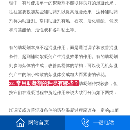
理中，有时使用单一的絮凝剂不能取得良好的混凝效果，
往往需要投加某些辅助药剂以提高混凝效果，这种辅助药
剂称为助凝剂。
常用助凝剂有氯、石灰、活化硅酸、骨胶
和海藻酸钠、活性炭和各种粘土等。
有的助凝剂本身不起混凝作用，而是通过调节和改善混凝
条件、起到辅助絮凝剂产生混凝效果的作用。有的助凝剂
则参与絮体的生成，改善絮凝体的结构，可以使无机絮凝
剂产生的细小松散的絮凝体变成粗大而紧密的矾花。
常用助凝剂的种类有哪些？
22.
助凝剂种类较多，但
按它们在混凝过程中所起作用来说大致可分为如下两类：
⑴调节或改善混凝条件的药剂
混凝过程应该在一定的
pH值
范围内进行，如果原水pH值不能满足此要求，则应调整原
网站首页
一键电话
水的pH值，这类助凝剂包括酸和碱。原水pH值较低、碱度