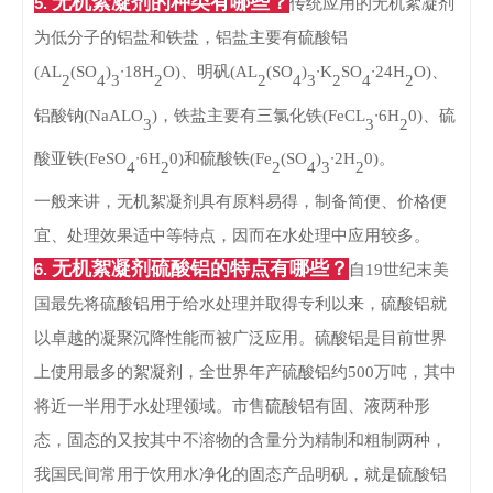
无机絮凝剂的种类有哪些？
5.
传统应用的无机絮凝剂
为低分子的铝盐和铁盐，铝盐主要有硫酸铝
∙
∙
∙
(AL
(SO
)
18H
O)、明矾(AL
(SO
)
K
SO
24H
O)、
2
4
3
2
2
4
3
2
4
2
∙
铝酸钠(NaALO
)，铁盐主要有三氯化铁(FeCL
6H
0)、硫
3
3
2
∙
∙
酸亚铁(FeSO
6H
0)和硫酸铁(Fe
(SO
)
2H
0)。
4
2
2
4
3
2
一般来讲，无机絮凝剂具有原料易得，制备简便、价格便
宜、处理效果适中等特点，因而在水处理中应用较多。
无机絮凝剂硫酸铝的特点有哪些？
6.
自19世纪末美
国最先将硫酸铝用于给水处理并取得专利以来，硫酸铝就
以卓越的凝聚沉降性能而被广泛应用。
硫酸铝是目前世界
上使用最多的絮凝剂，全世界年产硫酸铝约500万吨，其中
将近一半用于水处理领域。
市售硫酸铝有固、液两种形
态，固态的又按其中不溶物的含量分为精制和粗制两种，
我国民间常用于饮用水净化的固态产品明矾，就是硫酸铝