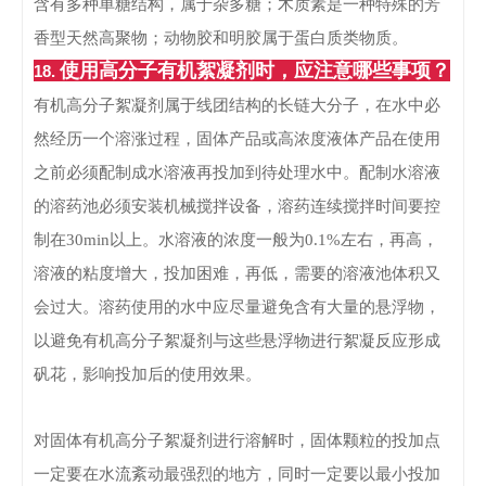
含有多种单糖结构，属于杂多糖；木质素是一种特殊的芳
香型天然高聚物；动物胶和明胶属于蛋白质类物质。
使用高分子有机絮凝剂时，应注意
哪些
事项
？
18.
有机高分子絮凝剂属于线团结构的长链大分子，在水中必
然经历一个溶涨过程，固体产品或高浓度液体产品在使用
之前必须配制成水溶液再投加到待处理水中。
配制水溶液
的溶药池必须安装机械搅拌设备，溶药连续搅拌时间要控
制在30min以上。
水溶液的浓度一般为0.1%左右，再高，
溶液的粘度增大，投加困难，再低，需要的溶液池体积又
会过大。
溶药使用的水中应尽量避免含有大量的悬浮物，
以避免有机高分子絮凝剂与这些悬浮物进行絮凝反应形成
矾花，影响投加后的使用效果。
对固体有机高分子絮凝剂进行溶解时，固体颗粒的投加点
一定要在水流紊动最强烈的地方，同时一定要以最小投加