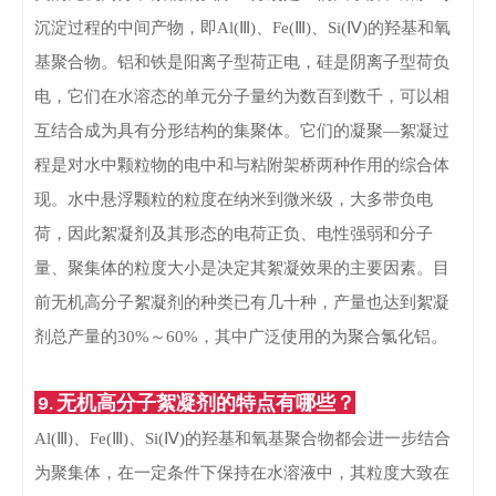
沉淀过程的中间产物，即Al(Ⅲ)、Fe(Ⅲ)、Si(Ⅳ)的羟基和氧
基聚合物。
铝和铁是阳离子型荷正电，硅是阴离子型荷负
电，它们在水溶态的单元分子量约为数百到数千，可以相
互结合成为具有分形结构的集聚体。
它们的凝聚—絮凝过
程是对水中颗粒物的电中和与粘附架桥两种作用的综合体
现。
水中悬浮颗粒的粒度在纳米到微米级，大多带负电
荷，因此絮凝剂及其形态的电荷正负、电性强弱和分子
量、聚集体的粒度大小是决定其絮凝效果的主要因素。
目
前无机高分子絮凝剂的种类已有几十种，产量也达到絮凝
剂总产量的30%～60%，其中广泛使用的为聚合氯化铝。
无机高分子絮凝剂的特点有哪些？
9.
Al(Ⅲ)、Fe(Ⅲ)、Si(Ⅳ)的羟基和氧基聚合物都会进一步结合
为聚集体，在一定条件下保持在水溶液中，其粒度大致在