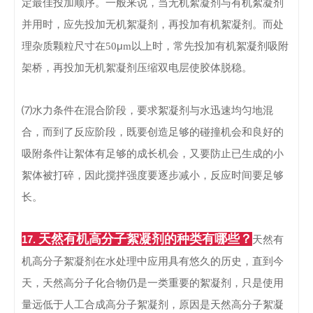
定最佳投加顺序。一般来说，当无机絮凝剂与有机絮凝剂
并用时，应先投加无机絮凝剂，再投加有机絮凝剂。而处
μ
理杂质颗粒尺寸在
50
m
以上时，常先投加有机絮凝剂吸附
架桥，再投加无机絮凝剂压缩双电层使胶体脱稳。
⑺水力条件
在混合阶段，要求絮凝剂与水迅速均匀地混
合，而到了反应阶段，既要创造足够的碰撞机会和良好的
吸附条件让絮体有足够的成长机会，又要防止已生成的小
絮体被打碎，因此搅拌强度要逐步减小，反应时间要足够
长。
天然有机高分子絮凝剂的种类有哪些？
17.
天然有
机高分子絮凝剂在水处理中应用具有悠久的历史，直到今
天，天然高分子化合
物仍是一类重要的絮凝剂，只是使用
量远低于人工合成高分子絮凝剂，原因是天然高分子絮凝