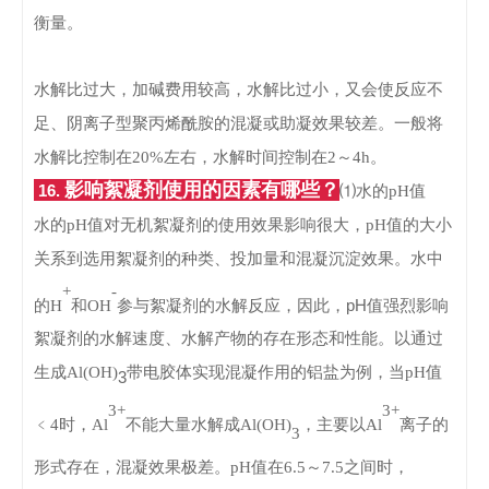
衡量。
水解比过大，加碱费用较高，水解比过小，又会使反应不
足、阴离子型聚丙烯酰胺的混凝或助凝效果较差。一般将
水解比控制在20%左右，水解时间控制在2～4h。
影响絮凝剂使用的因素有哪些？
16.
⑴水的pH值
水的
pH
值对无机絮凝剂的使用效果影响很大，
pH
值的大小
关系到选用絮凝剂的种类、投加量和混凝沉淀效果。水中
+
-
pH
的
H
和
OH
参与絮凝剂的水解反应，因此，
值强烈
影响
絮凝剂的水解速度、水解产物的存在形态和性能。以通过
生成
Al(OH)
带电胶体实现混凝作用的铝盐为例，当
pH
值
3
3+
3+
﹤
4时，Al
不能大量水解成
Al(OH)
，主要以
Al
离子的
3
形式存在，混凝效果极差。
pH
值在
6.5
～
7.5之间时，