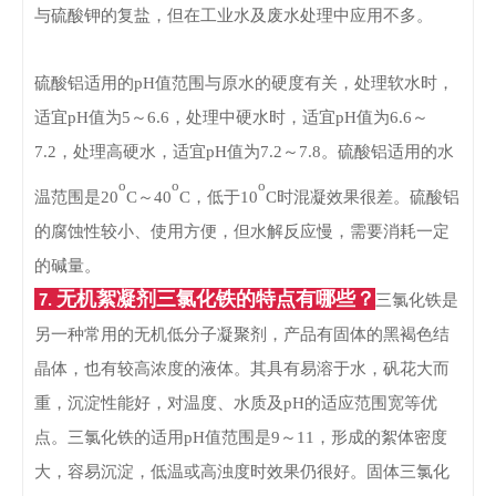
与硫酸钾的复盐，但在工业水及废水处理中应用不多。
硫酸铝适用的
pH
值范围与原水的硬度有关，处理软水时，
适宜
pH
值为
5
～
6.6，处理中硬水时，适宜pH
值为
6.6～
7.2，处理高硬水，适宜pH
值为
7.2～7.8。硫酸铝适用的水
o
o
o
温范围是20
C～40
C，低于10
C时混凝效果很差。硫酸铝
的腐蚀性较小、使用方便，但水解反应慢，需要消耗一定
的碱量。
无机絮凝剂三氯化铁的特点有哪些？
7.
三氯化铁是
另一种常用的无机低分子凝聚剂，产品有固体的黑褐色结
晶体，也有较高浓度的液体。
其具有易溶于水，矾花大而
重，沉淀性能好，对温度、水质及pH的适应范围宽等优
点。
三氯化铁的适用pH值范围是9～11，形成的絮体密度
大，容易沉淀，低温或高浊度时效果仍很好。
固体三氯化