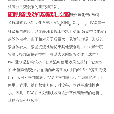
机高分子絮凝剂的研究和开发。
聚合氯化铝的特点有哪些？
10.
(PAC)
聚合氯
化铝
，
(OH)
CL
PAC
又称碱式氯化铝，化学式为
AL
。
是一
n
m
3n-m
种多价电解质，能显著地降低水中粘土类杂质
(
多带负电荷
)
的胶体电荷。由于相对分子质量大，吸附能力强，形成的
絮凝体较大，絮凝沉淀性能优于其他絮凝剂。
PAC
聚合度
较高，投加后快速搅拌，可以大大缩短絮凝体形成时间。
PAC
受水温影响较小，低水温时使用效果也很好。它对水
pH
pH
的
值降低较少，适用的
范围宽
(
可在
pH=5
～
9
范围内使
用
)
，故可不投加碱剂。
PAC
的投加量少，产泥量也少，且
使用、管理、操作都较方便，对设备、管道等腐蚀性也
PAC
小。
因此
，
在水处理
领域有逐步替代硫酸铝的趋势，
其缺点是价格较高。