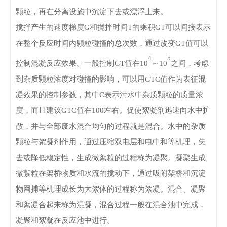
颗粒，再在分离设施中沉淀下去或漂浮上来。
搅拌产生的速度梯度
G和搅拌时间T的乘积GT可以间接表示
在整个反应时间内颗粒碰撞的总次数，通过改变GT值可以
4
5
控制混凝反应效果。一般控制GT值在10
～
10
之间，考虑
到杂质颗粒浓度对碰撞的影响，可以用
GTC值作为表征混
凝效果的控制参数，其中C表示污水中杂质颗粒的质量浓
度，而且建议GTC值在100左右。
促使絮凝剂迅速向水中扩
散，并与全部废水混合均匀的过程就是混合。水中的杂质
颗粒与絮凝剂作用，通过压缩双电层和电中和等机理，失
去或降低稳定性，生成微絮粒的过程称为凝聚。凝聚生成
微絮粒在架桥物质和水流的搅动下，通过吸附架桥和沉淀
物网捕等机理成长为大絮体的过程称为絮凝。混合、凝聚
和絮凝合起来称为混凝，混合过程一般在混合池中完成，
凝聚和絮凝在反应池中进行。