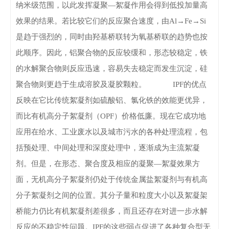
纳米级范围，以此发挥凝聚—絮凝作用会得到低投加量高
效果的结果。若比较它们的反应聚合速度，由Al→Fe→Si
是趋于强烈的，同时由羟基桥联转为氧基桥联的趋势也按
此顺序。因此，铝聚合物的反应较缓和，形态较稳定，铁
的水解聚合物则反应迅速，容易失去稳定而发生沉淀，硅
聚合物则更趋于生成溶胶及凝胶颗粒。
IPF的优点
反映在它比传统絮凝剂如硫酸铝、氯化铁的效能更优异，
而比有机高分子絮凝剂（OPF）价格低廉。现在它成功地
应用在给水、工业废水以及城市污水的各种处理流程，包
括预处理、中间处理和深度处理中，逐渐成为主流絮凝
剂。但是，在形态、聚合度及相应的凝聚—絮凝效果方
面，无机高分子絮凝剂仍处于传统金属盐絮凝剂与有机高
分子絮凝剂之间的位置。其分子量和粒度大小以及絮凝架
桥能力仍比有机絮凝剂差很多，而且还存在对进一步水解
反应的不稳定性问题。IPF的这些弱点促进了各种复合型无