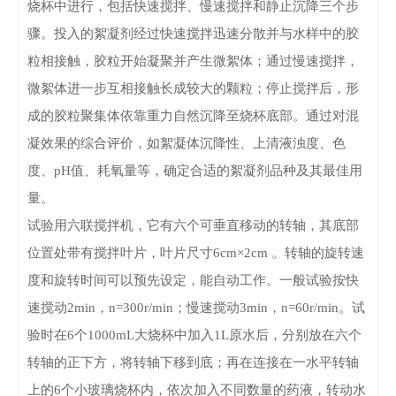
烧杯中进行，包括快速搅拌、慢速搅拌和静止沉降三个步
骤。投入的絮凝剂经过快速搅拌迅速分散并与水样中的胶
粒相接触，胶粒开始凝聚并产生微絮体；通过慢速搅拌，
微絮体进一步互相接触长成较大的颗粒；停止搅拌后，形
成的胶粒聚集体依靠重力自然沉降至烧杯底部。通过对混
凝效果的综合评价，如絮凝体沉降性、上清液浊度、色
度、pH值、耗氧量等，确定合适的絮凝剂品种及其最佳用
量。
试验用六联搅拌机，它有六个可垂直移动的转轴，其底部
位置处带有搅拌叶片，叶片尺寸6cm×2cm 。转轴的旋转速
度和旋转时间可以预先设定，能自动工作。一般试验按快
速搅动2min，n=300r/min；慢速搅动3min，n=60r/min。试
验时在6个1000mL大烧杯中加入1L原水后，分别放在六个
转轴的正下方，将转轴下移到底；再在连接在一水平转轴
上的6个小玻璃烧杯内，依次加入不同数量的药液，转动水