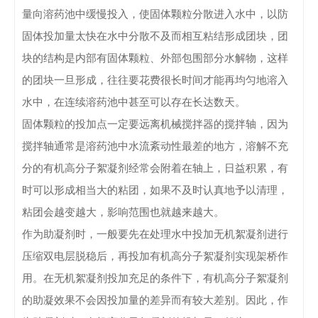
量向溶药池中缓慢投入，使固体颗粒分散进入水中，以防
固体投加量太快在水中分散不及而相互粘结形成团块，团
块的结构是内部有固体颗粒、外部包围部分水解物，这样
的团块一旦形成，往往要花费很长时间才能再均匀地溶入
水中，在连续溶药池中甚至可以存在长达数天。
固体颗粒的投加点一定要远离机械搅拌器的搅拌轴，因为
搅拌轴通常是溶药池中水流紊动性最差的地方，溶解不充
分的有机高分子絮凝剂经常会附着在轴上，日益积累，有
时可以形成相当大的粘团，如果不及时认真地予以清理，
粘团会越变越大，影响范围也就越来越大。
作为助凝剂时，一般要先在处理水中投加无机絮凝剂进行
压缩双电层脱稳后，再投加有机高分子絮凝剂实现架桥作
用。在无机絮凝剂投加充足的条件下，有机高分子絮凝剂
的助凝效果不会因投加量的差异而有较大差别。因此，作