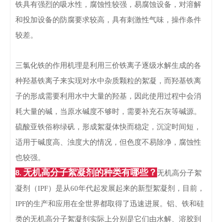
铁具有强烈的吸水性，腐蚀性较强，易腐蚀设备，对溶解
和投加设备的防腐要求较高，具有刺激性气味，操作条件
较差。
三氯化铁的作用机理是利用三价铁离子逐级水解生成的各
种羟基铁离子来实现对水中杂质颗粒的絮凝，而羟基铁离
子的形成需要利用水中大量的羟基，因此使用过程中会消
耗大量的碱，当原水碱度不够时，需要补充石灰等碱源。
硫酸亚铁俗称绿矾，形成絮凝体快而稳定，沉淀时间短，
适用于碱度高、浊度大的情况，但色度不易除净，腐蚀性
也较强。
无机高分子絮凝剂的种类有哪些？
8.
无机高分子絮
凝剂（IPF）是从60年代起发展起来的新型絮凝剂，目前，
IPF的生产和应用在全世界都取得了迅速进展。
铝、铁和硅
类的无机高分子絮凝剂实际上分别是它们由水解、溶胶到