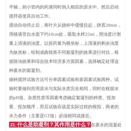
平轴，则小管内的药液同时倒入相应的原水中。然后启动
搅拌器使其自动工作。
搅动自动停止后，将叶片从烧杯中缓慢拉起，静置20min，
用移液管自水面下约10cm处，吸取水样25ml，用浊度计测
量上清液的浊度。以投药量为横坐标，上清液的剩余浊度
为纵坐标，绘制成曲线将不同絮凝剂的效果进行对比，根
据除浊效果和综合技术经济多方面因素，选择确定处理这
种废水的絮凝剂。
烧杯搅拌试验方法可分单因素试验和多因素试验两种。试
验时要做到所用原水与实际水质完全相同，同时在根据水
的pH值、杂质性质等因素考虑确定絮凝剂的种类、投加
量、投加顺序，而且试验应该是实际过程的模拟，两者的
水力条件（主要是GT值）必须相同或接近。
什么是助凝剂？其作用是什么？
21.
在废水的混凝处