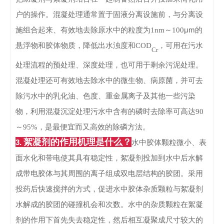
户的操作。
混凝处理通常置于固液分离设施前，与分离设
μm
施组合起来、有效地去除原水中的粒度为
1nm～100
的
悬浮物和胶体物质，降低出水浊度和
COD
，可用在污水
Cr
处理流程的预处理、深度处理，也可用于剩余污泥处理。
混凝处理还可有效地去除水中的微生物、病原菌，并可去
除污水中的乳化油、色度、重金属离子及其他一些污染
物，利用混凝沉淀处理污水中含有的磷时去除率可高达
90
～95%，是最便宜而又高效的除磷方法。
絮凝剂的作用机理是什么？
3.
水中胶体颗粒微小、表
面水化和带电使其具有稳定性，絮凝剂投加到水中后水解
成带电胶体与其周围的离子组成双电层结构的胶团。
采用
投药后快速搅拌的方式，促进水中胶体杂质颗粒与絮凝剂
水解成的胶团的碰撞机会和次数。
水中的杂质颗粒在絮凝
剂的作用下首先失去稳定性，然后相互凝聚成尺寸较大的