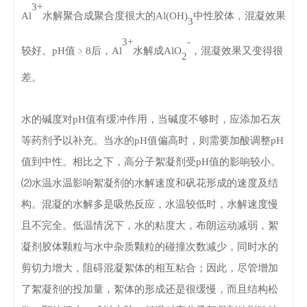
3+
Al
水解聚合成聚合度很大的
Al(OH)
中性胶体，混凝效果
3
3+
-
较好。
pH
值﹥
8后，Al
水解成
AlO
，混凝效果又变得很
2
差。
水的碱度对pH值有缓冲作用，当碱度不够时，应添加石灰
等药剂予以补充。当水的pH值偏高时，则需要加酸调整pH
值到中性。相比之下，高分子絮凝剂受pH值的影响较小。
⑵水温
水温影响絮凝剂的水解速度和矾花形成的速度及结
构。
混凝的水解多是吸热反应，水温较低时，水解速度慢
且不完全。
低温情况下，水的粘度大，布朗运动减弱，絮
凝剂胶体颗粒与水中杂质颗粒的碰撞次数减少，同时水的
剪切力增大，阻碍混凝絮体的相互粘合；
因此，尽管增加
了絮凝剂的投加量，絮体的形成还是很缓慢，而且结构松