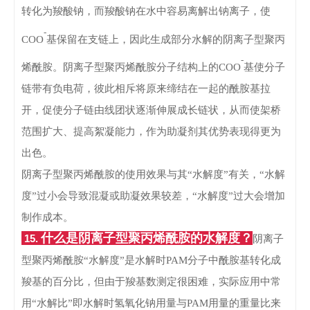
转化为羧酸钠，而羧酸钠在水中容易离解出钠离子，使
-
COO
基保留在支链上，因此生成部分水解的阴离子型聚丙
-
烯酰胺。阴离子型聚丙烯酰胺分子结构上的
COO
基使分子
链带有负电荷，彼此相斥将原来缔结在一起的酰胺基拉
开，促使分子链由线团状逐渐伸展成长链状，从而使架桥
范围扩大、提高絮凝能力，作为助凝剂其优势表现得更为
出色。
阴离子型聚丙烯酰胺的使用效果与其“水解度”有关，“水解
度”过小会导致混凝或助凝效果较差，“水解度”过大会增加
制作成本。
什么是阴离子型聚丙烯酰胺的水解度？
15.
阴离子
型聚丙烯酰胺“水解度”是水解时PAM分子中酰胺基转化成
羧基的百分比，但由于羧基数测定很困难，实际应用中常
用“水解比”即水解时氢氧化钠用量与PAM用量的重量比来