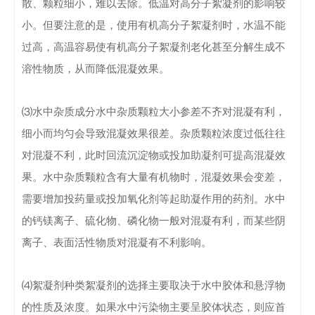
散、颗粒细小，难以去除。
低温对高分子絮凝剂的影响较
小。
但要注意的是，使用有机高分子絮凝剂时，水温不能
过高，高温容易使有机高分子絮凝剂老化甚至分解生成不
溶性物质，从而降低混凝效果。
⑶水中杂质成分
水中杂质颗粒大小参差不齐对混凝有利，
细小而均匀会导致混凝效果很差。
杂质颗粒浓度过低往往
对混凝不利，此时回流沉淀物或投加助凝剂可提高混凝效
果。
水中杂质颗粒含有大量有机物时，混凝效果会变差，
需要增加投药量或投加氧化剂等起助凝作用的药剂。
水中
的钙镁离子、硫化物、磷化物一般对混凝有利，而某些阴
离子、表面活性物质对混凝有不利影响。
⑷絮凝剂种类
絮凝剂的选择主要取决于水中胶体和悬浮物
的性质及浓度。
如果水中污染物主要呈胶体状态，则应首