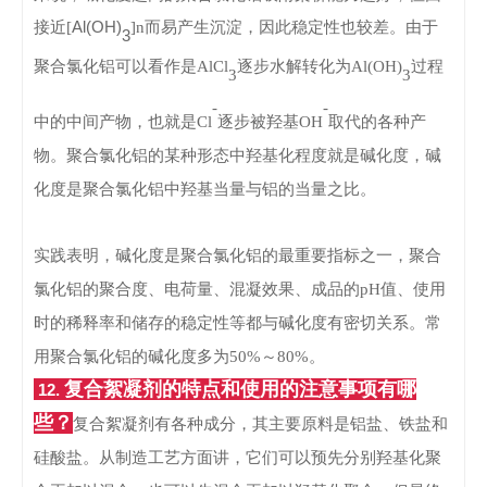
Al(OH)
接近[
]n而易产生沉淀，因此稳定性也较差。
由于
3
聚合氯化铝可以看作是
AlCl
逐步水解转化为
Al(OH)
过程
3
3
-
-
中的中间产物，也就是
Cl
逐步被羟基
OH
取代的各种产
物。聚合氯化铝的某种形态中羟基化程度就是碱化度，碱
化度是聚合氯化铝中羟基当量与铝的当量之比。
实践表明，碱化度是聚合氯化铝的最重要指标之一，聚合
氯化铝的聚合度、电荷量、混凝效果、成品的pH值、使用
时的稀释率和储存的稳定性等都与碱化度有密切关系。常
用聚合氯化铝的碱化度多为50%～80%。
复合絮凝剂的特点和使用的注意事项有哪
12.
些？
复合絮凝剂有各种成分，其主要原料是铝盐、铁盐和
硅酸盐。
从制造工艺方面讲，它们可以预先分别羟基化聚