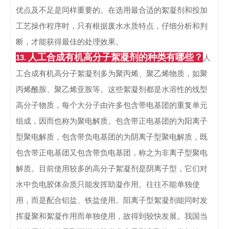
优点及不足是同样重要的。在选用最合适的絮凝剂和投加
工艺操作程序时，只有根据废水水质特点，仔细分析和判
断，才能获得最佳的处理效果。
人工合成有机高分子絮凝剂的种类有哪些？
13.
人
工合成有机高分子絮凝剂多为聚丙烯、聚乙烯物质，如聚
丙烯酰胺、聚乙烯亚胺等。
这些絮凝剂都是水溶性的线型
高分子物质，每个大分子由许多包含带电基团的重复单元
组成，因而也称为聚电解质。
包含带正电基团的为阳离子
型聚电解质，包含带负电基团的为阴离子型聚电解质，既
包含带正电基团又包含带负电基团，称之为非离子型聚电
解质。
目前使用较多的高分子絮凝剂是阴离子型，它们对
水中负电胶体杂质只能发挥助凝作用。往往不能单独使
用，而是配合铝盐、铁盐使用。阳离子型絮凝剂能同时发
挥凝聚和絮凝作用而单独使用，故得到较快发展。
我国当