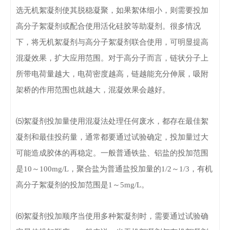
选无机絮凝剂使其脱稳凝聚，如果絮体细小，则需要投加
高分子絮凝剂或配合使用活化硅胶等助凝剂。
很多情况
下，将无机絮凝剂与高分子絮凝剂联合使用，可明显提高
混凝效果，扩大应用范围。
对于高分子而言，链状分子上
所带电荷量越大，电荷密度越高，链越能充分伸展，吸附
架桥的作用范围也就越大，混凝效果会越好。
⑸絮凝剂投加量
使用混凝法处理任何废水，都存在最佳絮
凝剂和最佳投药量，通常都要通过试验确定，投加量过大
可能造成胶体的再稳定。
一般普通铁盐、铝盐的投加范围
是10～100mg/L，聚合盐为普通盐投加量的1/2～1/3，有机
高分子絮凝剂的投加范围是1～5mg/L。
⑹絮凝剂投加顺序
当使用多种絮凝剂时，需要通过试验确