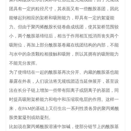
团具有一定的粒径尺寸，其表面又有一些酰胺基团，因此
能够起到相应的架桥和吸附能力，即具有一定的絮凝能
力。但由于聚丙烯酰胺长链卷曲成线团，使其架桥范围较
小，两个酰胺基缔结后，相当于作用相互抵消而丧失两个
吸附位，再加上部分酰胺基卷藏在线团结构的内部，不能
与水中的杂质颗粒相接触和吸附，所以其拥有的吸附能力
不能充分发挥。
为了使缔结在一起的酰胺基再次分开、内藏的酰胺基也能
暴露在外表，人们设法将无规线团适当延伸展开，甚至设
法在长分子链上增加一些带有阳离子或阴离子的基团，同
时提高吸附架桥能力和电中和压缩双电层的作用。这样一
来，在PAM的基础上又衍生出一系列性质各异的聚丙烯酰
胺类絮凝剂或助凝剂。
比如说在聚丙烯酰胺溶液中加碱，使部分链节上的酰胺基