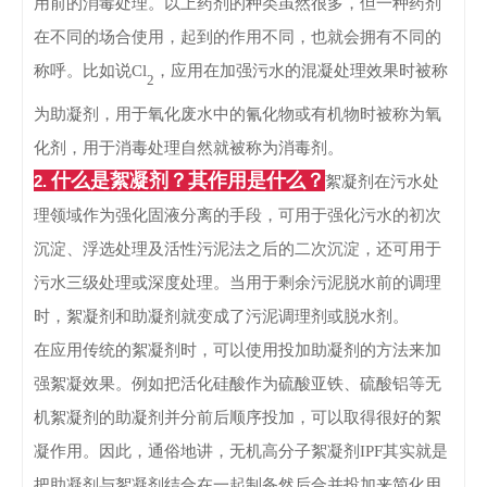
用前的消毒处理。
以上药剂的种类虽然很多，但一种药剂
在不同的场合使用，起到的作用不同，也就会拥有不同的
称呼。比如说
Cl
，应用在加强污水的混凝处理效果时被称
2
为助凝剂，用于氧化废水中的氰化物或有机物时被称为氧
化剂，用于消毒处理自然就被称为消毒剂。
什么是絮凝剂？其作用是什么？
2.
絮凝剂在污水处
理领域作为强化固液分离的手段，可用于强化污水的初次
沉淀、浮选处理及活性污泥法之后的二次沉淀，还可用于
污水三级处理或深度处理。
当用于剩余污泥脱水前的调理
时，絮凝剂和助凝剂就变成了污泥调理剂或脱水剂。
在应用传统的絮凝剂时，可以使用投加助凝剂的方法来加
强絮凝效果。例如把活化硅酸作为硫酸亚铁、硫酸铝等无
机絮凝剂的助凝剂并分前后顺序投加，可以取得很好的絮
凝作用。因此，通俗地讲，无机高分子絮凝剂IPF其实就是
把助凝剂与絮凝剂结合在一起制备然后合并投加来简化用