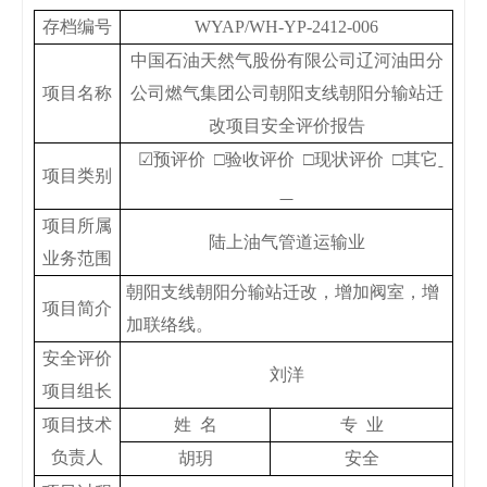
存档编号
WYAP/WH-YP-2412-006
中国石油天然气股份有限公司辽河油田分
项目名称
公司燃气集团公司朝阳支线朝阳分输站迁
改项目安全评价报告
☑
预评价
□
验收评价
□
现状评价
□
其它
项目类别
项目所属
陆上油气管道运输业
业务范围
朝阳支线朝阳分输站迁改，增加阀室，增
项目简介
加联络线。
安全评价
刘洋
项目组长
项目技术
姓
名
专
业
负责人
胡玥
安全