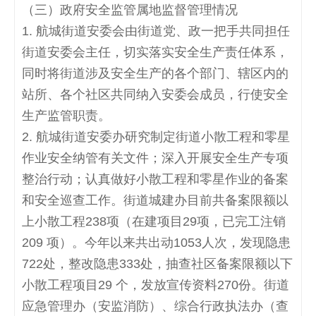
（三）政府安全监管属地监督管理情况
1.
航城街道安委会由街道党、政一把手共同担任
街道安委会主任，切实落实安全生产责任体系，
同时将街道涉及安全生产的各个部门、辖区内的
站所、各个社区共同纳入安委会成员，行使安全
生产监管职责。
2.
航城街道安委办研究制定街道小散工程和零星
作业安全纳管有关文件；深入开展安全生产专项
整治行动；认真做好小散工程和零星作业的备案
和安全巡查工作。街道城建办目前共备案限额以
上小散工程
238
项（在建项目
29
项，已完工注销
209
项）。今年以来共出动
1053
人次，发现隐患
722
处，整改隐患
333
处，抽查社区备案限额以下
小散工程项目
29
个，发放宣传资料
270
份。街道
应急管理办（安监消防）、综合行政执法办（查