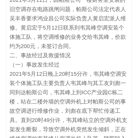
2021
年
5
月
11
日，因帕斯公司一楼财务室安装的
旧空调存在电路跳闸问题，帕斯公司法定代表人
吴丰香要求鸿业昌公司实际负责人黄启宏派人维
修。黄启宏于
5
月
12
日联系到韦其峰空调安装个
体施工队，将空调维修的业务交给韦其峰，价款
约为
200
元，未签订合同。
二、事故经过及救援情况
（一）事故发生经过
2021
年
5
月
12
日晚上
20
时
15
分许，韦其峰空调安
装个体施工队主要负责人韦其峰与其工友刘彪一
同到达帕斯公司，韦其峰上到
ICC
产业园
C
栋二
楼，站在二楼外墙的空调外机上对帕斯公司的事
故空调进行维修作业，刘彪在底下帮忙传递工
具。直到
20
时
49
分许，韦其峰站立的空调外机支
架发生断裂，导致空调外机突然发生倾斜，正在