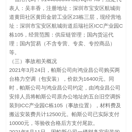
表人：吴丰香，注册地址：深圳市宝安区航城街
道黄田社区黄田金碧工业区
23
栋三层，现经营地
址：深圳市宝安区航城街道后瑞社区
ICC
产业园
C
栋
105
，经营范围：供应链管理；国内货运代
理；国内贸易（不含专营、专卖、专控商品）
等。
（三）事故相关概况
2021
年
3
月
24
日，帕斯公司向鸿业昌公司购买两
台格力空调（包安装），价款为
16400
元。同
时，帕斯公司与鸿业昌公司约定，由鸿业昌公司
安排人员将帕斯公司原办公地址的五台旧空调拆
装到
ICC
产业园
C
栋
105
（事故位置），材料费及
搬运安装费共计
12500
元。帕斯公司已实际支付
10000
元，等验收合格后方支付尾款。