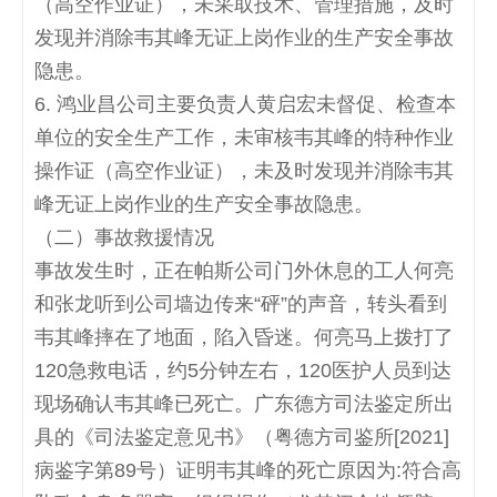
（高空作业证），未采取技术、管理措施，及时
发现并消除韦其峰无证上岗作业的生产安全事故
隐患。
6.
鸿业昌公司主要负责人黄启宏未督促、检查本
单位的安全生产工作，未审核韦其峰的特种作业
操作证（高空作业证），未及时发现并消除韦其
峰无证上岗作业的生产安全事故隐患。
（二）事故救援情况
事故发生时，正在帕斯公司门外休息的工人何亮
和张龙听到公司墙边传来
“
砰
”
的声音，转头看到
韦其峰摔在了地面，陷入昏迷。何亮马上拨打了
120
急救电话，约
5
分钟左右，
120
医护人员到达
现场确认韦其峰已死亡。广东德方司法鉴定所出
具的《司法鉴定意见书》（粤德方司鉴所
[2021]
病鉴字第
89
号）证明韦其峰的死亡原因为
:
符合高