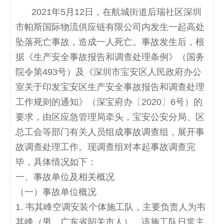
2021
年
5
月
12
日，在航城街道后瑞社区深圳
市帕斯国际物流供应链有限公司内发生一起高处
坠落死亡事故，造成一人死亡。事故发生后，根
据《生产安全事故报告和调查处理条例》（国务
院令第
493
号）及《深圳市宝安区人民政府办公
室关于印发宝安区生产安全事故报告和调查处理
工作规则的通知》（深宝府办〔
2020
〕
6
号）的
要求，由区应急管理局牵头，宝安公安分局、区
总工会等部门有关人员组成事故调查组，展开事
故调查处理工作。现调查组对本起事故调查完
毕，具体情况如下：
一、事故单位及相关概况
（一）事故单位概况
1.
韦其峰空调安装个体施工队，主要负责人为韦
其峰（男，广东省韶关市人），该施工队日常主