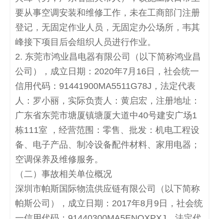
要从事空调安装和维修工作，未在工商部门注册
登记，无固定作业人员，无固定办公场所，韦其
峰接下项目后会组织人员进行作业。
2.
东莞市鸿业昌电器有限公司（以下简称鸿业昌
公司），成立日期：
2020
年
7
月
16
日，社会统一
信用代码：
91441900MA5511G78J
，法定代表
人：罗小丽，实际负责人：黄启宏，注册地址：
广东省东莞市塘厦镇塘厦大道中
40
号建安广场
1
栋
111
室 ，经营范围：零售、批发：机电工程设
备、电子产品、制冷设备配件材料、家用电器；
空调保养及维修服务。
（二）事故相关单位概况
深圳市帕斯国际物流供应链有限公司（以下简称
帕斯公司），成立日期：
2017
年
8
月
9
日，社会统
一信用代码：
91440300MA5ENQXPXJ
，法定代