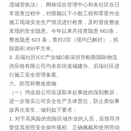
违城管执法）、网格综合管理中心和各社区在日
常巡查过程中，对限额以下小散工程和零星作业
施工现场安全生产情况进行检查，及时督促整改
发现的安全隐患。今年以来共排查隐患
662
条，
整改隐患
623
条，查封
2
宗（现均已解封），拆
除面积
850
平方米。
3.
后瑞社区
ICC
产业城
C
栋深圳市帕斯国际物流
供应链有限公司均未在街道城建办、后瑞社区进
行施工安全管理备案。
六、防范和整改措施
（一）鸿业昌公司应汲取本起事故的深刻教训，
进一步落实公司安全生产主体责任，防止类似事
故再次发生，做到如下要求：
1.
对于高风险的危险区域作业的人员，应指导并
督促其按照安全操作规程、正确佩戴和使用劳动